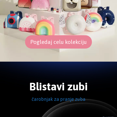
Pogledaj celu kolekciju
Blistavi zubi
čarobnjak za pranje zuba