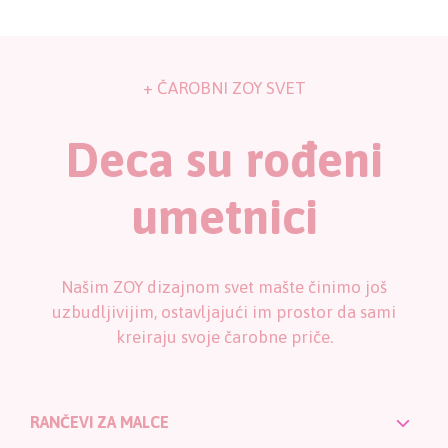
+ ČAROBNI ZOY SVET
Deca su rođeni
umetnici
Našim ZOY dizajnom svet mašte činimo još
uzbudljivijim, ostavljajući im prostor da sami
kreiraju svoje čarobne priče.
RANČEVI ZA MALCE