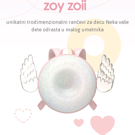
unikatni trodimenzionalni rančevi za decu
Neka vaše
dete odrasta u malog umetnika