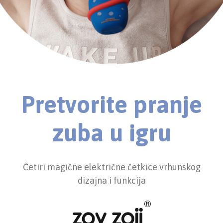
Pretvorite pranje
zuba u igru
Četiri magične električne četkice vrhunskog
dizajna i funkcija