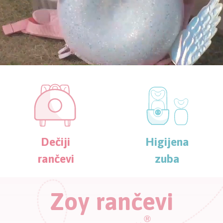
Dečiji
Higijena
rančevi
zuba
Zoy rančevi